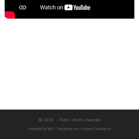
© 2026
– Tutti i diritti riservati
Powered by
WP
– Designed con il
tema Customizr