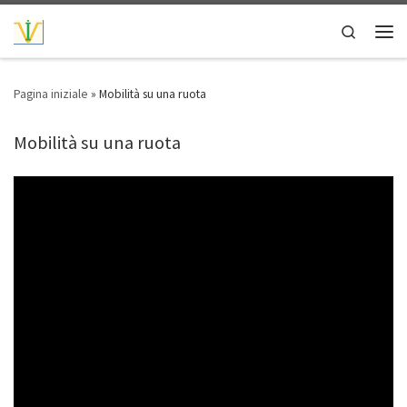
Passa al contenuto
Search
Men
Pagina iniziale
»
Mobilità su una ruota
Mobilità su una ruota