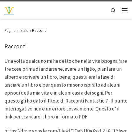
Passa al contenuto
Search
Men
Pagina iniziale
»
Racconti
Racconti
Una volta qualcuno mi ha detto che nella vita bisogna fare
tre cose prima di andarsene; avere un figlio, piantare un
albero e scrivere un libro, bene, questa era la fase di
lasciare un libro e per questo mi sono ispirato ad alcuni
episodi della mia vita e in alcuni casi a dei sogni. Per
questo gli ho dato il titolo di Racconti Fantastici? . Il punto
interrogativo non è un errore , ovviamente. Questo e’ il
link per scaricare il libro in formato PDF
https://drive.google.com/file/d/1OaNU0gXskLZfXJTYAwc